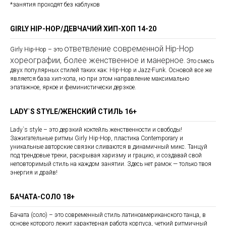
*занятия проходят без каблуков
GIRLY HIP-HOP/ДЕВЧАЧИЙ ХИП-ХОП 14-20
ответвление современной Hip-Hop
Girly Hip-Hop – это
хореографии, более женственное и манерное
. Это смесь
двух популярных стилей таких как: Hip-Hop и Jazz-Funk. Основой все же
является база хип-хопа, но при этом направление максимально
эпатажное, яркое и феминистически дерзкое.
LADY`S STYLE/ЖЕНСКИЙ СТИЛЬ 16+
Lady`s style – это дерзкий коктейль женственности и свободы!
Зажигательные ритмы Girly Hip-Hop, пластика Contemporary и
уникальные авторские связки сливаются в динамичный микс. Танцуй
под трендовые треки, раскрывая харизму и грацию, и создавай свой
неповторимый стиль на каждом занятии. Здесь нет рамок — только твоя
энергия и драйв!
БАЧАТА-СОЛО 18+
Бачата (соло) – это современный стиль латиноамериканского танца, в
основе которого лежит характерная работа корпуса, четкий ритмичный