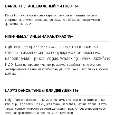
DANCE-FIT/ТАНЦЕВАЛЬНЫЙ ФИТНЕС 16+
Dance-fit – это танцевальная кардио-тренировка. Танцевальные и
спортивные элементы сливаются воедино и образуют энергичный и
динамичный микс.
HIGH-HEELS/ТАНЦЫ НА КАБЛУКАХ 18+
яркий микс различных танцевальных
High Heels – это
стилей, а именно синтез популярных современных
направлений: Hip-hop, Vogue, Waacking, Twerk, Jazz-funk
и др
. Здесь нет правил и четких рамок- есть свобода и много-много
экспериментов. Главный атрибут танцев High Heels
–
туфли на высоком
каблуке.
LADY’S DANCE/ТАНЦЫ ДЛЯ ДЕВУШЕК 16+
Lady’s Dance
–
невероятный микс из самых женственных стилей таких,
как Strip, High heels, Go-Go, Джаз-фанк, Dancehall, Латина, Vogue. В этом
танце главное не просто выучить движения, важно почувствовать свое
тело, раскрепоститься и проникнуться музыкой.